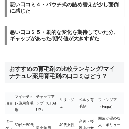
悪い口コミ４・パウチ式の詰め替えが少し面倒
に感じた
悪い口コミ５・劇的な変化を期待していた分、
ギャップがあった/期待値が大きすぎた
おすすめの育毛剤の比較ランキング/マイ
ナチュレ薬用育毛剤の口コミはどう？
マイナチュ
チャップア
リリィジ
ベルタ育
フィンジア
項目
レ薬用育毛
ップ（CHAP
ュ
毛剤
（Finjia）
剤
UP）
頭皮が硬めな
ター
産後・授
30代〜50代
40代女性
人・ボリュー
ゲッ
男女兼用
乳中の女