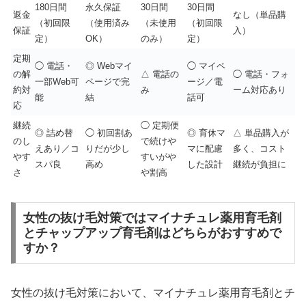
180日間
永久保証
30日間
30日間
返金
なし（単品購
（初回限
（使用済み
（未使用
（初回限
保証
入）
定）
OK）
のみ）
定）
定期
◯ 電話・
◎ Webマイ
◯ マイペ
の解
△ 電話の
◯ 電話・フォ
一部Web可
ページで完
ージ／電
約対
み
ーム対応あり
能
結
話可
応
継続
◯ 定期便
◎ 詰め替
◯ 初回割あ
◎ 育休マ
△ 単品購入が
のし
で続けや
えあり／コ
りだが少し
マに配慮
多く、コスト
やす
すいがや
スパ良
高め
した設計
継続が負担に
さ
や割高
女性の抜け毛対策ではマイナチュレ薬用育毛剤
とチャップアップ育毛剤はどちらがおすすめで
すか？
女性の抜け毛対策において、マイナチュレ薬用育毛剤とチ