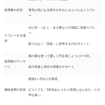
使用量の目安
薄毛が気になる部分を中心にまんべんなくスプレ
ー。
分け目・つむじ・生え際などの地肌に直接スプレ
ー。
スプレーする場
所
髪ではなく「頭皮」に塗布するのがポイント。
指の腹を使って優しく円を描くように1〜2分。
使用後のマッサ
ージ
血行促進と成分の浸透をサポート。
最低3ヶ月以上が推奨。
継続使用の目安
口コミでも「3本目あたりから実感しはじめた」との
声が多い。