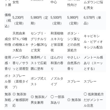
女性
中心
ムダウンに悩
ト層
性向け
む男女
価格
5,230円
5,980円（定
5,500円
5,980円
6,578円（単
（税
（定期）
期）
（定期）
（定期）
品）
込）
天然由来
センブリ・
和漢植物
ボタン・
キャピキシ
成分
97％／6種
グリチルリ
エキスな
シソ葉な
ル・ピディオ
特徴
の植物エキ
チン酸2Kな
ど保湿重
どの自然
キシジル配合
ス配合
ど充実
視
派処方
使用
ハーブ系の
無香料／ミ
ほんのり
やさしい
メントール感
感・
香り／サラ
ストで広範
和漢の香
自然系の
あり（スーッ
香り
ッと浸透型
囲に塗布
り
香り
とする）
ボト
スプレー
ポンプ式ミ
ノズルタ
ル形
（直噴タイ
スプレー
スプレー
スト
イプ
状
プ）
無添
◎ 無添加
◯ 低刺激処方
◎ 無添加／
◯ 一部添
加処
／敏感肌対
◎ 無添加
だがメントー
男女兼用
加あり
方
応
ル注意