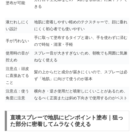
塗布が可能
きる
液だれしにく
地肌に密着しやすい軽めのテクスチャーで、顔に垂れ
い設計
にくく初心者でも使いやすい
手に取って塗布するタイプと違い、手を使わずに済む
手が汚れない
ので時短・清潔・手軽
使用時の音が
スプレー音が大きすぎないため、朝晩でも周囲に気兼
控えめ
ねなく使える
注意点：頭皮
髪の上からだと成分が届きにくいので、スプレーは必
に直接あてる
ず「地肌」に向けて使うのが基本
こと
注意点：使う
横向き・逆さ使用だと噴射しにくいことがあるため、
角度に注意
なるべく正面または斜め下向きで使用するのがベスト
直噴スプレーで地肌にピンポイント塗布｜狙っ
た部分に密着してムラなく使える