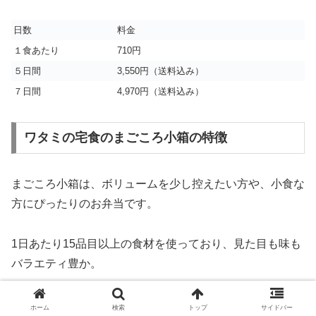
日数
料金
１食あたり
710円
５日間
3,550円（送料込み）
７日間
4,970円（送料込み）
ワタミの宅食のまごころ小箱の特徴
まごころ小箱は、ボリュームを少し控えたい方や、小食な
方にぴったりのお弁当です。
1日あたり15品目以上の食材を使っており、見た目も味も
バラエティ豊か。
食塩相当量は2.0g以下、カロリーも350Kcalを基準として
ホーム
検索
トップ
サイドバー